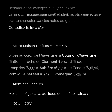
Joahan D.
/
18 mai 2021
Un grand merci à Catherine & Michel. Ils sont des hôtes
très chaleureux et accueillants....
Consultez le livre d’or
Votre Maison D’hôtes ALTAMICA
Située au cœur de l’
Auvergne
, à
Cournon d’Auvergne
(63800), proche de
Clermont-ferrand
(63000),
Lempdes
(63370),
Aubière
(63170), Le Cendre (63670),
Pont-du-Château
(63430),
Romagnat
(63540).
Mentions Légales
Mentions légales, et politique de confidentialité>>
CGU – CGV