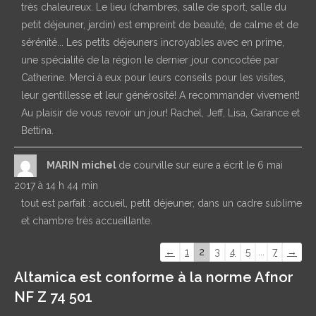
très chaleureux. Le lieu (chambres, salle de sport, salle du
petit déjeuner, jardin) est empreint de beauté, de calme et de
sérénité... Les petits déjeuners incroyables avec en prime,
une spécialité de la région le dernier jour concoctée par
Catherine. Merci à eux pour leurs conseils pour les visites,
leur gentillesse et leur générosité! A recommander vivement!
Au plaisir de vous revoir un jour! Rachel, Jeff, Lisa, Garance et
Bettina.
MARIN michel
de
courville sur eure
a écrit le
6 mai
2017
à
14 h 44 min
tout est parfait : accueil, petit déjeuner, dans un cadre sublime
et chambre très accueillante.
Navigation
←
1
2
3
4
5
...
7
→
dans
Altamica est conforme à la norme Afnor
la
NF Z 74 501
liste