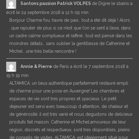
Santons passion Patrick VOLPES
de
Digne le sbains
a
écrit le
24 septembre 2018
à
12 h 09 min
Bonjour Charme fou..havre de paix.. tout a été dit déjà ! Alors
..que rajouter de plus si ce n’est que l’on se sent à l’aise, dans
un cadre calme somptueux et raffiné.. tout est pensé dans les
moindres détails.. sans oublier la gentillesse de Catherine et
Michel.. une très belle rencontre !
Annie & Pierre
de
Paris
a écrit le
7 septembre 2018
à
19 h 19 min
ALTAMICA, un lieux authentique parfaitement restauré empli
de charme pour une pose en Auvergne! Les chambres et
espaces de vie sont tres propres et spacieux. Le petit
dejeuner est servi avec beaucoup d attention, de chaleur et
de générosité; il est très varié et nous degustons de delicieux
produits fait maison. Catherine et Michel,amoureux de leur
region, discrets et respectueux, sont tres disponibles, pleins
de conseils de visites. ALTAMICA, est idéalement situé pour