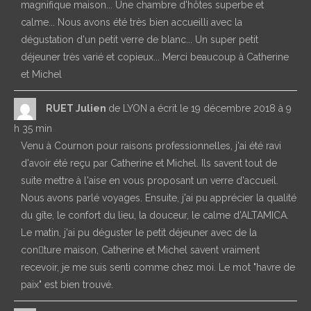
d’or
magnifique maison... Une chambre d'hôtes superbe et
calme... Nous avons été très bien accueilli avec la
dégustation d'un petit verre de blanc... Un super petit
déjeuner très varié et copieux... Merci beaucoup à Catherine
et Michel
RUET Julien
de
LYON
a écrit le
19 décembre 2018
à
9
h 35 min
Venu à Cournon pour raisons professionnelles, j'ai été ravi
d'avoir été reçu par Catherine et Michel. Ils savent tout de
suite mettre à l'aise en vous proposant un verre d'accueil.
Nous avons parlé voyages. Ensuite, j'ai pu apprécier la qualité
du gîte, le confort du lieu, la douceur, le calme d'ALTAMICA.
Le matin, j'ai pu déguster le petit déjeuner avec de la
con􀃚ture maison, Catherine et Michel savent vraiment
recevoir, je me suis senti comme chez moi. Le mot "havre de
paix" est bien trouvé.