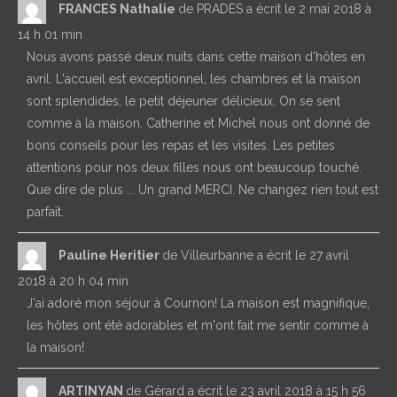
FRANCES Nathalie
de
PRADES
a écrit le
2 mai 2018
à
14 h 01 min
Nous avons passé deux nuits dans cette maison d'hôtes en
avril. L'accueil est exceptionnel, les chambres et la maison
sont splendides, le petit déjeuner délicieux. On se sent
comme à la maison. Catherine et Michel nous ont donné de
bons conseils pour les repas et les visites. Les petites
attentions pour nos deux filles nous ont beaucoup touché.
Que dire de plus ... Un grand MERCI. Ne changez rien tout est
parfait.
Pauline Heritier
de
Villeurbanne
a écrit le
27 avril
2018
à
20 h 04 min
J'ai adoré mon séjour à Cournon! La maison est magnifique,
les hôtes ont été adorables et m'ont fait me sentir comme à
la maison!
ARTINYAN
de
Gérard
a écrit le
23 avril 2018
à
15 h 56