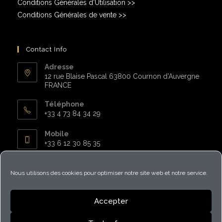
Conditions Générales d’Utilisation >>
Conditions Générales de vente >>
Contact Info
Adresse
12 rue Blaise Pascal 63800 Cournon d'Auvergne
FRANCE
Téléphone
+33 4 73 84 34 29
Mobile
+33 6 12 30 85 35
Email
S’ouvre
altamica@gmail.com
Nous utilisons des cookies pour optimiser notre site web et notre service.
dans
votre
Website:
application
Accepter
altamica.fr