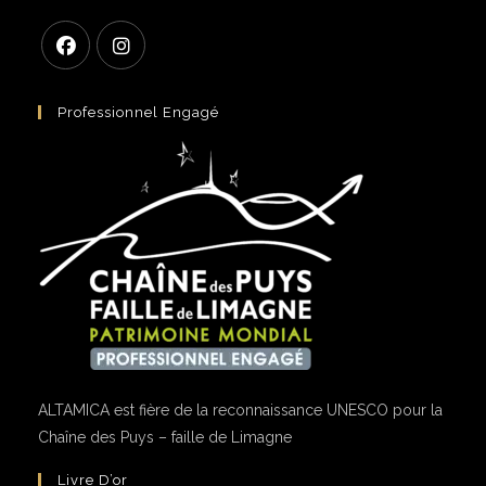
S’ouvre
S’ouvre
dans
dans
Professionnel Engagé
un
un
nouvel
nouvel
onglet
onglet
ALTAMICA est fière de la reconnaissance UNESCO pour la
Chaîne des Puys – faille de Limagne
Livre D’or