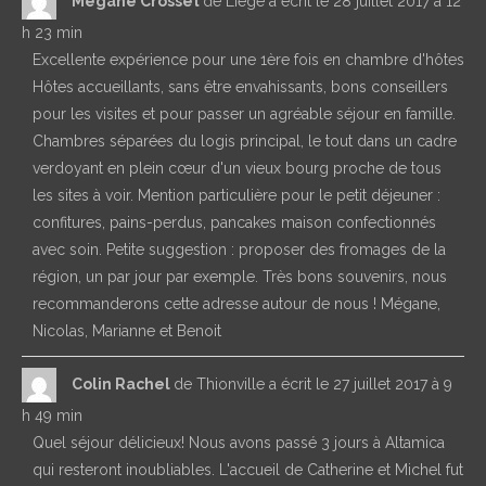
Mégane Crosset
de
Liège
a écrit le
28 juillet 2017
à
12
h 23 min
Excellente expérience pour une 1ère fois en chambre d'hôtes
Hôtes accueillants, sans être envahissants, bons conseillers
pour les visites et pour passer un agréable séjour en famille.
Chambres séparées du logis principal, le tout dans un cadre
verdoyant en plein cœur d'un vieux bourg proche de tous
les sites à voir. Mention particulière pour le petit déjeuner :
confitures, pains-perdus, pancakes maison confectionnés
avec soin. Petite suggestion : proposer des fromages de la
région, un par jour par exemple. Très bons souvenirs, nous
recommanderons cette adresse autour de nous ! Mégane,
Nicolas, Marianne et Benoit
Colin Rachel
de
Thionville
a écrit le
27 juillet 2017
à
9
h 49 min
Quel séjour délicieux! Nous avons passé 3 jours à Altamica
qui resteront inoubliables. L'accueil de Catherine et Michel fut