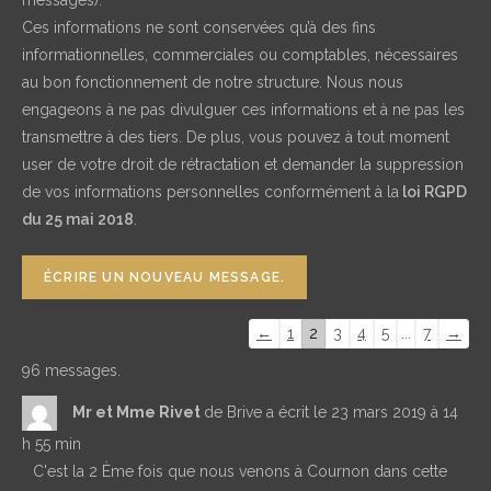
Ces informations ne sont conservées qu’à des fins
informationnelles, commerciales ou comptables, nécessaires
au bon fonctionnement de notre structure. Nous nous
engageons à ne pas divulguer ces informations et à ne pas les
transmettre à des tiers. De plus, vous pouvez à tout moment
user de votre droit de rétractation et demander la suppression
de vos informations personnelles conformément à la
loi RGPD
du 25 mai 2018
.
Navigation
←
1
2
3
4
5
...
7
→
dans
96 messages.
la
Mr et Mme Rivet
de
Brive
a écrit le
23 mars 2019
à
14
liste
du
h 55 min
livre
C'est la 2 Ème fois que nous venons à Cournon dans cette