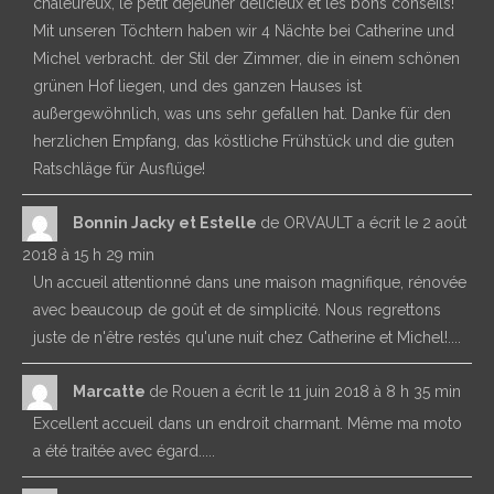
chaleureux, le petit déjeuner délicieux et les bons conseils!
Mit unseren Töchtern haben wir 4 Nächte bei Catherine und
Michel verbracht. der Stil der Zimmer, die in einem schönen
grünen Hof liegen, und des ganzen Hauses ist
außergewöhnlich, was uns sehr gefallen hat. Danke für den
herzlichen Empfang, das köstliche Frühstück und die guten
Ratschläge für Ausflüge!
Bonnin Jacky et Estelle
de
ORVAULT
a écrit le
2 août
2018
à
15 h 29 min
Un accueil attentionné dans une maison magnifique, rénovée
avec beaucoup de goût et de simplicité. Nous regrettons
juste de n'être restés qu'une nuit chez Catherine et Michel!....
Marcatte
de
Rouen
a écrit le
11 juin 2018
à
8 h 35 min
Excellent accueil dans un endroit charmant. Même ma moto
a été traitée avec égard.....